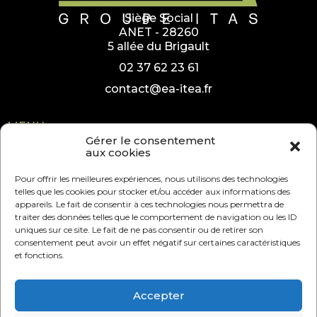
Siège Social
ANET - 28260
5 allée du Brigault
02 37 62 23 61
contact@ea-itea.fr
MENU
Gérer le consentement
ACCUEIL
aux cookies
PRODUITS ET SERVICES
Pour offrir les meilleures expériences, nous utilisons des technologies
LE GROUPE ITEA
telles que les cookies pour stocker et/ou accéder aux informations des
appareils. Le fait de consentir à ces technologies nous permettra de
NOUS REJOINDRE
traiter des données telles que le comportement de navigation ou les ID
uniques sur ce site. Le fait de ne pas consentir ou de retirer son
CONTACT
consentement peut avoir un effet négatif sur certaines caractéristiques
et fonctions.
PAGES LÉGALES
POLITIQUE DE CONFIDENTIALITÉ
Accepter
MENTIONS LÉGALES